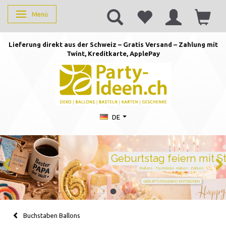
Menü
Anzeige ändern
Lieferung direkt aus der Schweiz – Gratis Versand – Zahlung mit
Twint, Kreditkarte, AppleP
ay
DE
Geburtstag feiern mit Stil
Ballons · Tischdeko · Karten · Zahlen
GEBURTSTAGSDEKO ENTDECKEN
Buchstaben Ballons