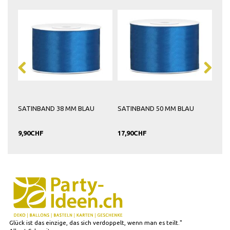
SATINBAND 38 MM BLAU
SATINBAND 50 MM BLAU
TOR
9,90CHF
17,90CHF
8,9
Glück ist das einzige, das sich verdoppelt, wenn man es teilt."