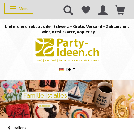
Menü
Anzeige ändern
Lieferung direkt aus der Schweiz – Gratis Versand – Zahlung mit
Twint, Kreditkarte, AppleP
ay
DE
Geburtstag feiern mit Stil
Ballons · Tischdeko · Karten · Zahlen
GEBURTSTAGSDEKO ENTDECKEN
Ballons