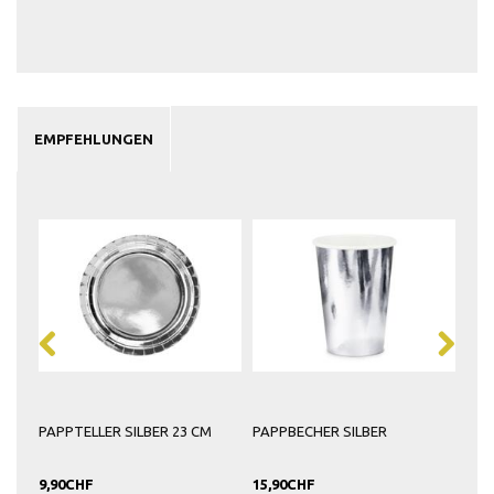
EMPFEHLUNGEN
PAPPTELLER SILBER 23 CM
PAPPBECHER SILBER
BAL
ME
9,90CHF
15,90CHF
7,9