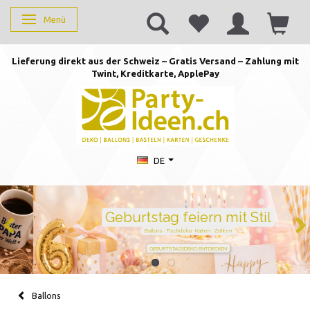
Menü
Anzeige ändern
Lieferung direkt aus der Schweiz – Gratis Versand – Zahlung mit
Twint, Kreditkarte, AppleP
ay
DE
Geburtstag feiern mit Stil
Ballons · Tischdeko · Karten · Zahlen
GEBURTSTAGSDEKO ENTDECKEN
Ballons