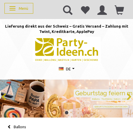
Menü
Anzeige ändern
Lieferung direkt aus der Schweiz – Gratis Versand – Zahlung mit
Twint, Kreditkarte, AppleP
ay
DE
Geburtstag feiern mit Stil
Ballons · Tischdeko · Karten · Zahlen
GEBURTSTAGSDEKO ENTDECKEN
Ballons