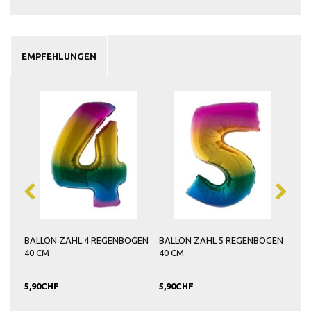
EMPFEHLUNGEN
GEN
BALLON ZAHL 4 REGENBOGEN
BALLON ZAHL 5 REGENBOGEN
BAL
40 CM
40 CM
40 
5,90CHF
5,90CHF
5,9