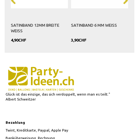
SATINBAND 12MM BREITE
SATINBAND 6 MM WEISS
SAT
WEISS
4,90CHF
3,90CHF
8,9
Glück ist das einzige, das sich verdoppelt, wenn man es teilt."
Albert Schweitzer
Bezahlung
Twint, Kreditkarte, Paypal, Apple Pay
Banküberweisung, Rechnung