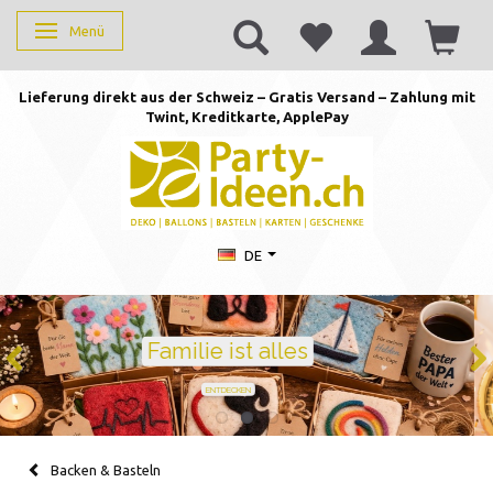
Menü
Anzeige ändern
Lieferung direkt aus der Schweiz – Gratis Versand – Zahlung mit
Twint, Kreditkarte, AppleP
ay
DE
Geburtstag feiern mit Stil
Ballons · Tischdeko · Karten · Zahlen
GEBURTSTAGSDEKO ENTDECKEN
Backen & Basteln