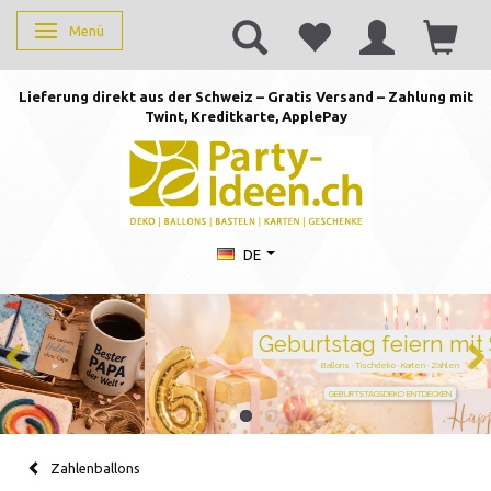
Menü
Anzeige ändern
Lieferung direkt aus der Schweiz – Gratis Versand – Zahlung mit
Twint, Kreditkarte, AppleP
ay
DE
Geburtstag feiern mit Stil
Ballons · Tischdeko · Karten · Zahlen
GEBURTSTAGSDEKO ENTDECKEN
Zahlenballons