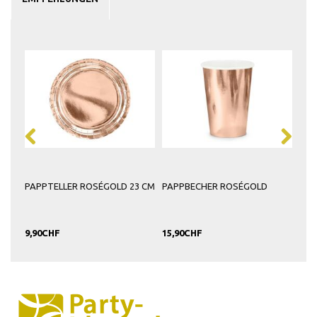
PAPPTELLER ROSÉGOLD 23 CM
PAPPBECHER ROSÉGOLD
SER
WEI
9,90CHF
15,90CHF
6,9