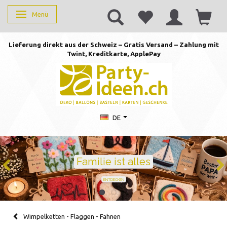
Menü
Anzeige ändern
Lieferung direkt aus der Schweiz – Gratis Versand – Zahlung mit
Twint, Kreditkarte, AppleP
ay
DE
Geburtstag feiern mit Stil
Ballons · Tischdeko · Karten · Zahlen
GEBURTSTAGSDEKO ENTDECKEN
Wimpelketten - Flaggen - Fahnen