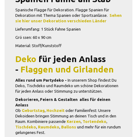
Spanische Flagge für Dekoration. Flagge Spanien für
Dekoration mit Thema Spanien oder Sportsanlässe.
Sehen
sie hier unser Dekoration verschieden Länder
Lieferumfang: 1 Stück Fahne Spanien
Grö ssen: 60 x 90 cm
Material: Stoff/Kunststoff
Deko
für jeden Anlass
-
Flaggen und Girlanden
Alles rund um Partydeko -
In unserem Shop findest Du
Deko, Tischdeko und Raumdeko um schöne Dekorationen
für jeden Anlass oder Stimmung zu unterstützen.
Dekorieren, Feiern & Gestalten  alles für deinen
Anlass
Ob
Geburtstag
,
Hochzeit
oder Familienfest: Unsere
Dekoideen bringen Stimmung an deinen Tisch und in den
Raum. Kombiniere passende
Kerzen
,
Tortendeko
,
Tischdeko
,
Raumdeko
,
Ballons
und mehr für ein rundum
gelungenes Fest.