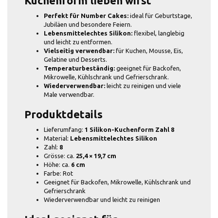
Kuchenform lieben wirst
Perfekt für Number Cakes:
ideal für Geburtstage,
Jubiläen und besondere Feiern.
Lebensmittelechtes Silikon:
flexibel, langlebig
und leicht zu entformen.
Vielseitig verwendbar:
für Kuchen, Mousse, Eis,
Gelatine und Desserts.
Temperaturbeständig:
geeignet für Backofen,
Mikrowelle, Kühlschrank und Gefrierschrank.
Wiederverwendbar:
leicht zu reinigen und viele
Male verwendbar.
Produktdetails
Lieferumfang:
1 Silikon-Kuchenform Zahl 8
Material:
Lebensmittelechtes Silikon
Zahl:
8
Grösse: ca.
25,4 × 19,7 cm
Höhe: ca.
6 cm
Farbe: Rot
Geeignet für Backofen, Mikrowelle, Kühlschrank und
Gefrierschrank
Wiederverwendbar und leicht zu reinigen