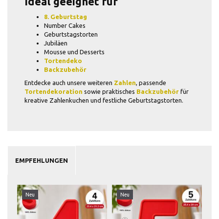
Ideal geeignet für
8. Geburtstag
Number Cakes
Geburtstagstorten
Jubiläen
Mousse und Desserts
Tortendeko
Backzubehör
Entdecke auch unsere weiteren
Zahlen
, passende
Tortendekoration
sowie praktisches
Backzubehör
für
kreative Zahlenkuchen und festliche Geburtstagstorten.
EMPFEHLUNGEN
Neu
Neu
N