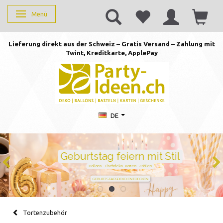
Menü
Anzeige ändern
Lieferung direkt aus der Schweiz – Gratis Versand – Zahlung mit
Twint, Kreditkarte, AppleP
ay
DE
Geburtstag feiern mit Stil
Ballons · Tischdeko · Karten · Zahlen
GEBURTSTAGSDEKO ENTDECKEN
Tortenzubehör