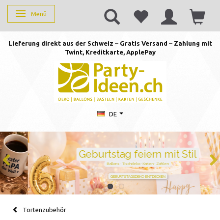
Menü
Anzeige ändern
Lieferung direkt aus der Schweiz – Gratis Versand – Zahlung mit
Twint, Kreditkarte, AppleP
ay
DE
Geburtstag feiern mit Stil
Ballons · Tischdeko · Karten · Zahlen
GEBURTSTAGSDEKO ENTDECKEN
Tortenzubehör