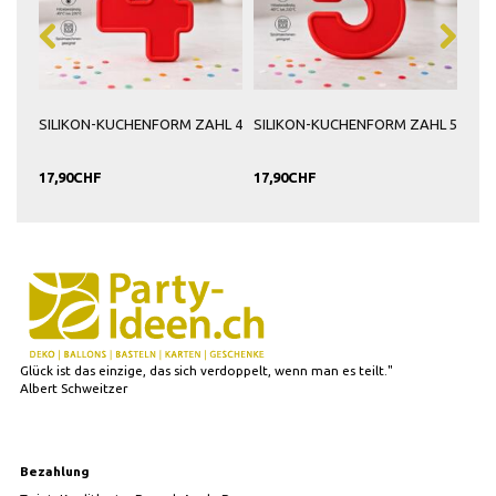
HL 3
SILIKON-KUCHENFORM ZAHL 4
SILIKON-KUCHENFORM ZAHL 5
SIL
& 9
17,90CHF
17,90CHF
17,
Glück ist das einzige, das sich verdoppelt, wenn man es teilt."
Albert Schweitzer
Bezahlung