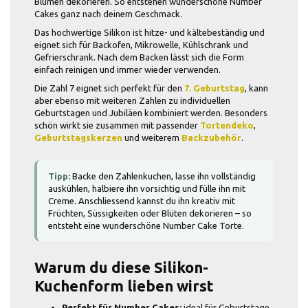
Blumen dekorieren. So entstehen wunderschöne Number
Cakes ganz nach deinem Geschmack.
Das hochwertige Silikon ist hitze- und kältebeständig und
eignet sich für Backofen, Mikrowelle, Kühlschrank und
Gefrierschrank. Nach dem Backen lässt sich die Form
einfach reinigen und immer wieder verwenden.
Die Zahl 7 eignet sich perfekt für den
7. Geburtstag
, kann
aber ebenso mit weiteren Zahlen zu individuellen
Geburtstagen und Jubiläen kombiniert werden. Besonders
schön wirkt sie zusammen mit passender
Tortendeko
,
Geburtstagskerzen
und weiterem
Backzubehör
.
Tipp:
Backe den Zahlenkuchen, lasse ihn vollständig
auskühlen, halbiere ihn vorsichtig und fülle ihn mit
Creme. Anschliessend kannst du ihn kreativ mit
Früchten, Süssigkeiten oder Blüten dekorieren – so
entsteht eine wunderschöne Number Cake Torte.
Warum du diese Silikon-
Kuchenform lieben wirst
Perfekt für Number Cakes:
ideal für Geburtstage,