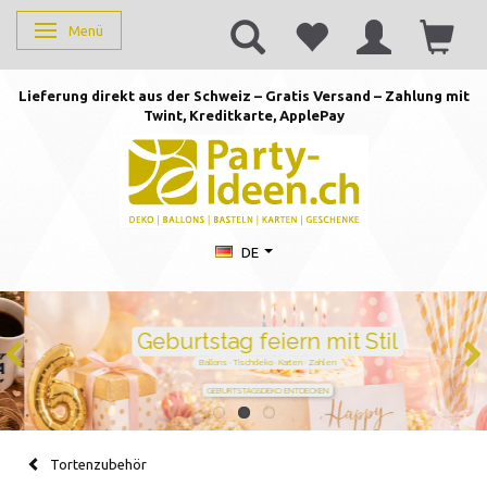
Menü
Anzeige ändern
Lieferung direkt aus der Schweiz – Gratis Versand – Zahlung mit
Twint, Kreditkarte, AppleP
ay
DE
Geburtstag feiern mit Stil
Ballons · Tischdeko · Karten · Zahlen
GEBURTSTAGSDEKO ENTDECKEN
Tortenzubehör