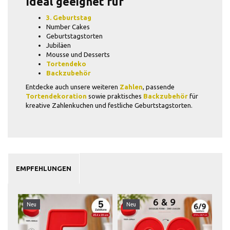
Ideal geeignet für
3. Geburtstag
Number Cakes
Geburtstagstorten
Jubiläen
Mousse und Desserts
Tortendeko
Backzubehör
Entdecke auch unsere weiteren
Zahlen
, passende
Tortendekoration
sowie praktisches
Backzubehör
für
kreative Zahlenkuchen und festliche Geburtstagstorten.
EMPFEHLUNGEN
Neu
Neu
N