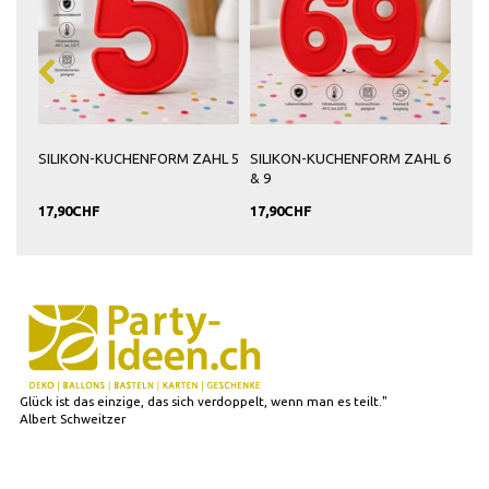
HL 4
SILIKON-KUCHENFORM ZAHL 5
SILIKON-KUCHENFORM ZAHL 6
SIL
& 9
17,90CHF
17,90CHF
17,
Glück ist das einzige, das sich verdoppelt, wenn man es teilt."
Albert Schweitzer