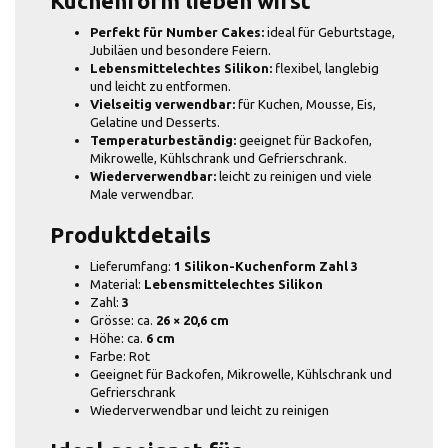
Kuchenform lieben wirst
Perfekt für Number Cakes:
ideal für Geburtstage,
Jubiläen und besondere Feiern.
Lebensmittelechtes Silikon:
flexibel, langlebig
und leicht zu entformen.
Vielseitig verwendbar:
für Kuchen, Mousse, Eis,
Gelatine und Desserts.
Temperaturbeständig:
geeignet für Backofen,
Mikrowelle, Kühlschrank und Gefrierschrank.
Wiederverwendbar:
leicht zu reinigen und viele
Male verwendbar.
Produktdetails
Lieferumfang:
1 Silikon-Kuchenform Zahl 3
Material:
Lebensmittelechtes Silikon
Zahl:
3
Grösse: ca.
26 × 20,6 cm
Höhe: ca.
6 cm
Farbe: Rot
Geeignet für Backofen, Mikrowelle, Kühlschrank und
Gefrierschrank
Wiederverwendbar und leicht zu reinigen