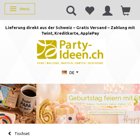
Menü
Anzeige ändern
Lieferung direkt aus der Schweiz – Gratis Versand – Zahlung mit
Twint, Kreditkarte, AppleP
ay
DE
Geburtstag feiern mit Stil
Ballons · Tischdeko · Karten · Zahlen
GEBURTSTAGSDEKO ENTDECKEN
Tischset