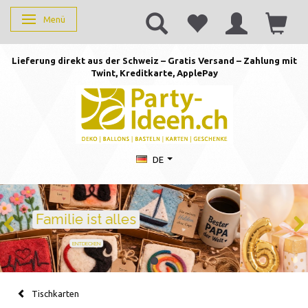
Menü
Anzeige ändern
Lieferung direkt aus der Schweiz – Gratis Versand – Zahlung mit
Twint, Kreditkarte, AppleP
ay
DE
Geburtstag feiern mit Stil
Ballons · Tischdeko · Karten · Zahlen
GEBURTSTAGSDEKO ENTDECKEN
Tischkarten