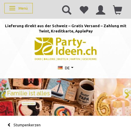
Menü
Anzeige ändern
Lieferung direkt aus der Schweiz – Gratis Versand – Zahlung mit
Twint, Kreditkarte, AppleP
ay
DE
Geburtstag feiern mit Stil
Ballons · Tischdeko · Karten · Zahlen
GEBURTSTAGSDEKO ENTDECKEN
Stumpenkerzen