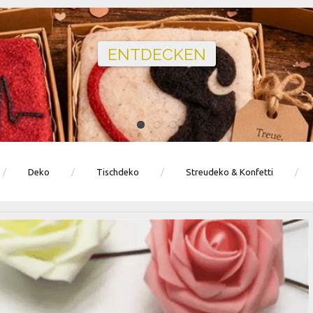
Ballons · Tischdeko · Karten · Zahlen
GEBURTSTAGSDEKO ENTDECKEN
Deko
Tischdeko
Streudeko & Konfetti