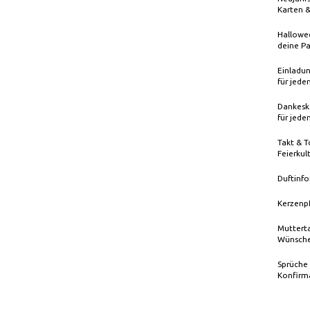
Karten 
Hallowee
deine Pa
Einladun
für jede
Dankeska
für jede
Takt & T
Feierkul
Duftinfo
Kerzenp
Mutterta
Wünsche
Sprüche
Konfirm