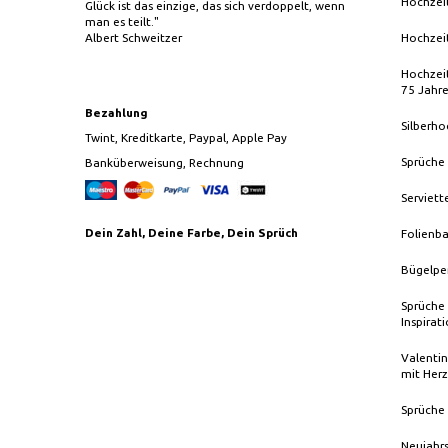
Hochzei
Glück ist das einzige, das sich verdoppelt, wenn
man es teilt."
Albert Schweitzer
Hochzei
Hochzeit
75 Jahr
Bezahlung
Silberho
Twint, Kreditkarte, Paypal, Apple Pay
Sprüche
Banküberweisung, Rechnung
Serviett
Dein Zahl, Deine Farbe, Dein Sprüch
Folienba
Bügelpe
Sprüche 
Inspirat
Valentin
mit Herz
Sprüche 
Neujahrs