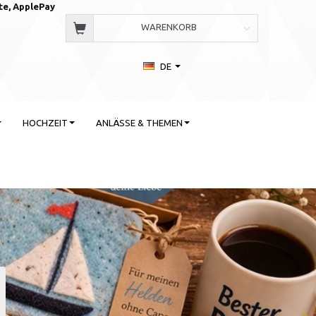
te, AppleP
ay
WARENKORB
DE
HOCHZEIT
ANLÄSSE & THEMEN
 Stil