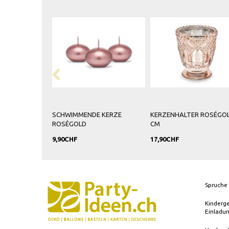
WIMMENDE KERZE
KERZENHALTER ROSÉGOLD 8
LUFTBALLONS
SÉGOLD
CM
27CM
0CHF
17,90CHF
25,90CHF
Spruche 
Kinderg
Einladu