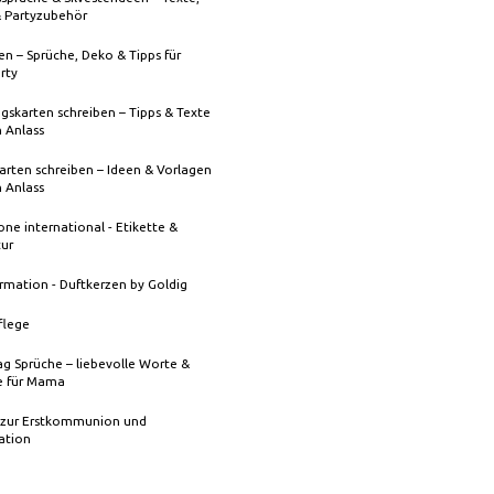
& Partyzubehör
n – Sprüche, Deko & Tipps für
rty
gskarten schreiben – Tipps & Texte
n Anlass
rten schreiben – Ideen & Vorlagen
n Anlass
one international - Etikette &
tur
rmation - Duftkerzen by Goldig
flege
g Sprüche – liebevolle Worte &
 für Mama
 zur Erstkommunion und
ation