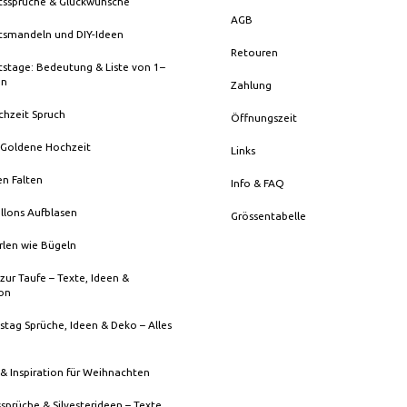
tssprüche & Glückwünsche
AGB
tsmandeln und DIY-Ideen
Retouren
stage: Bedeutung & Liste von 1–
en
Zahlung
chzeit Spruch
Öffnungszeit
 Goldene Hochzeit
Links
en Falten
Info & FAQ
llons Aufblasen
Grössentabelle
rlen wie Bügeln
zur Taufe – Texte, Ideen &
ion
stag Sprüche, Ideen & Deko – Alles
& Inspiration für Weihnachten
sprüche & Silvesterideen – Texte,