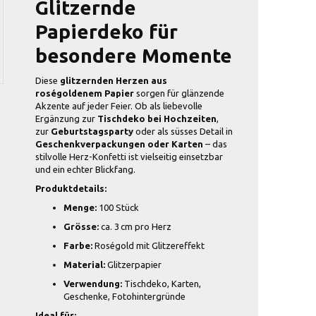
Glitzernde
Papierdeko für
besondere Momente
Diese
glitzernden Herzen aus
roségoldenem Papier
sorgen für glänzende
Akzente auf jeder Feier. Ob als liebevolle
Ergänzung zur
Tischdeko bei Hochzeiten
,
zur
Geburtstagsparty
oder als süsses Detail in
Geschenkverpackungen oder Karten
– das
stilvolle Herz-Konfetti ist vielseitig einsetzbar
und ein echter Blickfang.
Produktdetails:
Menge:
100 Stück
Grösse:
ca. 3 cm pro Herz
Farbe:
Roségold mit Glitzereffekt
Material:
Glitzerpapier
Verwendung:
Tischdeko, Karten,
Geschenke, Fotohintergründe
Ideal für: