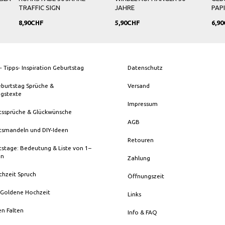
TRAFFIC SIGN
JAHRE
PAP
8,90CHF
5,90CHF
6,9
- Tipps- Inspiration Geburtstag
Datenschutz
eburtstag Sprüche &
Versand
ngstexte
Impressum
tssprüche & Glückwünsche
AGB
tsmandeln und DIY-Ideen
Retouren
stage: Bedeutung & Liste von 1–
en
Zahlung
chzeit Spruch
Öffnungszeit
 Goldene Hochzeit
Links
en Falten
Info & FAQ