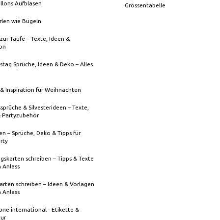
llons Aufblasen
Grössentabelle
rlen wie Bügeln
zur Taufe – Texte, Ideen &
ion
stag Sprüche, Ideen & Deko – Alles
& Inspiration für Weihnachten
sprüche & Silvesterideen – Texte,
& Partyzubehör
n – Sprüche, Deko & Tipps für
rty
gskarten schreiben – Tipps & Texte
n Anlass
rten schreiben – Ideen & Vorlagen
n Anlass
one international - Etikette &
tur