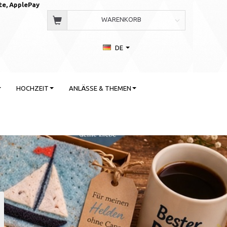
te, AppleP
ay
WARENKORB
DE
HOCHZEIT
ANLÄSSE & THEMEN
 Stil