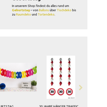
In unserem Shop findest du alles rund um
Geburtstag
– von
Ballons
über
Tischdeko
bis
zu
Raumdeko
und
Tortendeko
.
URTSTAG
30 JAHRE HÄNGER TRAFFIC
STUHL VERZIE