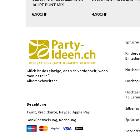
JAHRE BUNT MIX
6,90CHF
4,90CHF
Spruche 
Kinderg
Einladu
Hochzei
Glück ist das einzige, das sich verdoppelt, wenn
man es teilt."
Albert Schweitzer
Hochzei
Hochzeit
75 Jahr
Bezahlung
Silberho
Twint, Kreditkarte, Paypal, Apple Pay
Sprüche
Banküberweisung, Rechnung
Serviett