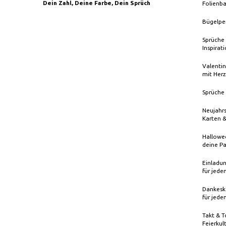
Dein Zahl, Deine Farbe, Dein Sprüch
Folienba
Bügelpe
Sprüche 
Inspirat
Valentin
mit Herz
Sprüche 
Neujahrs
Karten 
Hallowee
deine Pa
Einladun
für jede
Dankeska
für jede
Takt & T
Feierkul