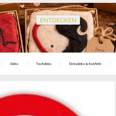
Ballons · Tischdeko · Karten · Zahlen
GEBURTSTAGSDEKO ENTDECKEN
Deko
Tischdeko
Streudeko & Konfetti