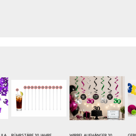
LILA
RÜHRSTÄBE 30 JAHRE
WIRBEL AUFHÄNGER 30
GEB