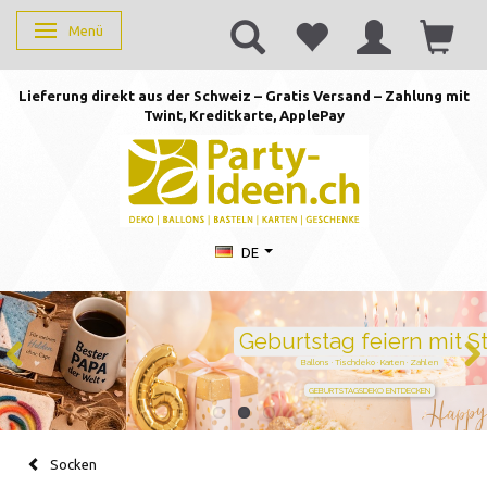
Menü
Anzeige ändern
Lieferung direkt aus der Schweiz – Gratis Versand – Zahlung mit
Twint, Kreditkarte, AppleP
ay
DE
Geburtstag feiern mit Stil
Ballons · Tischdeko · Karten · Zahlen
GEBURTSTAGSDEKO ENTDECKEN
Socken