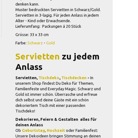
denken kann.
Muster bedruckten Servietten in Schwarz/Gold.
Servietten
in 3-lagig. Für jeden Anlass in
jedem
Alter - Kind oder Erwachsende.
Lieferumfang: Packungen á 20 Stück
Grösse: 33 x 33 cm
Farbe:
Schwarz
-
Gold
Servietten
zu jedem
Anlass
Servietten,
Tischdeko
,
Tischdecken
-
In
unserem Shop findest Du Deko für Themen,
Familienfeste und Everyday Magic. Schwarz und
Gold ist immer schön. Überrasche und erfreue
dich selbst und deine Gäste mit ein schön
dekoriertem Tisch mit einer passenden
Tischdeko!
Dekorieren, Feiern & Gestalten  alles für
deinen Anlass
Ob
Geburtstag
,
Hochzeit
oder Familienfest:
Unsere Dekoideen bringen Stimmung an deinen