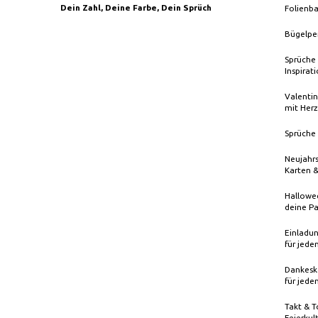
Dein Zahl, Deine Farbe, Dein Sprüch
Folienba
Bügelpe
Sprüche 
Inspirat
Valentin
mit Herz
Sprüche 
Neujahrs
Karten 
Hallowee
deine Pa
Einladun
für jede
Dankeska
für jede
Takt & T
Feierkul