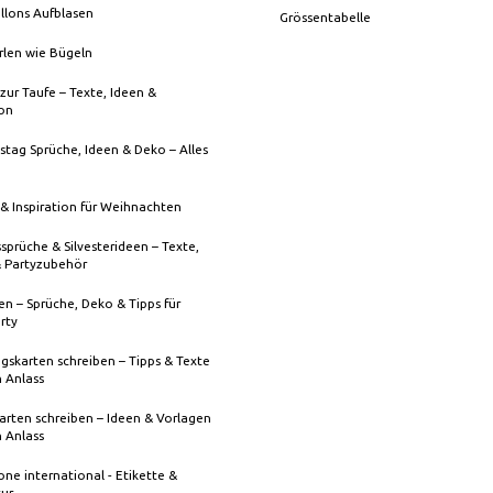
llons Aufblasen
Grössentabelle
rlen wie Bügeln
zur Taufe – Texte, Ideen &
ion
stag Sprüche, Ideen & Deko – Alles
& Inspiration für Weihnachten
sprüche & Silvesterideen – Texte,
& Partyzubehör
n – Sprüche, Deko & Tipps für
rty
gskarten schreiben – Tipps & Texte
n Anlass
rten schreiben – Ideen & Vorlagen
n Anlass
one international - Etikette &
tur