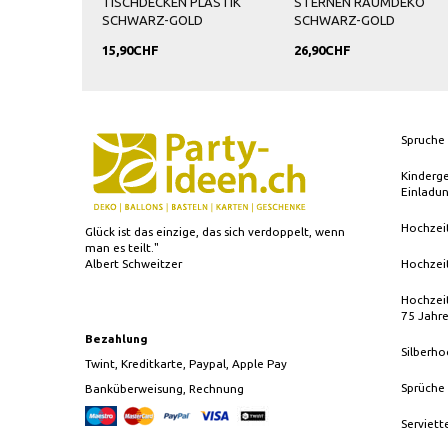
TISCHDECKEN PLASTIK
STERNEN RAUMDEKO
SCHWARZ-GOLD
SCHWARZ-GOLD
15,90CHF
26,90CHF
Spruche 
Kinderg
Einladu
Hochzei
Glück ist das einzige, das sich verdoppelt, wenn
man es teilt."
Albert Schweitzer
Hochzei
Hochzeit
75 Jahr
Bezahlung
Silberho
Twint, Kreditkarte, Paypal, Apple Pay
Sprüche
Banküberweisung, Rechnung
Serviett