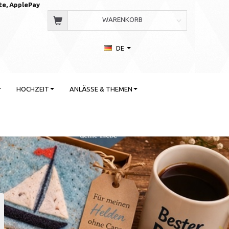
te, AppleP
ay
WARENKORB
DE
HOCHZEIT
ANLÄSSE & THEMEN
 Stil