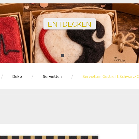
Ballons · Tischdeko · Karten · Zahlen
GEBURTSTAGSDEKO ENTDECKEN
Deko
Servietten
Servietten Gestreift Schwarz-