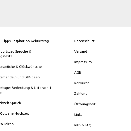
- Tipps- Inspiration Geburtstag
Datenschutz
eburtstag Sprüche &
Versand
ngstexte
Impressum
tssprüche & Glückwünsche
AGB
tsmandeln und DIY-Ideen
Retouren
stage: Bedeutung & Liste von 1–
en
Zahlung
chzeit Spruch
Öffnungszeit
 Goldene Hochzeit
Links
en Falten
Info & FAQ