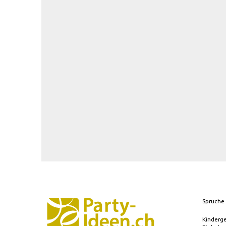
Spruche 
Kinderg