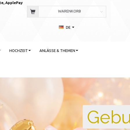
te, AppleP
ay
WARENKORB
DE
HOCHZEIT
ANLÄSSE & THEMEN
 Stil