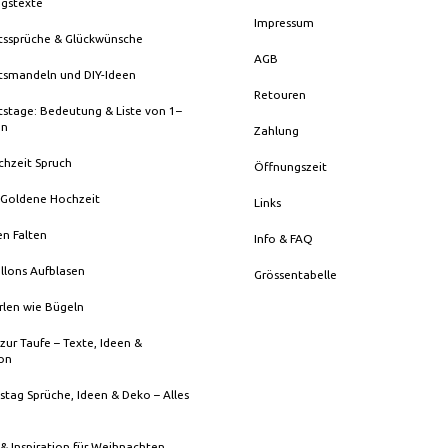
ngstexte
Impressum
tssprüche & Glückwünsche
AGB
tsmandeln und DIY-Ideen
Retouren
stage: Bedeutung & Liste von 1–
en
Zahlung
chzeit Spruch
Öffnungszeit
 Goldene Hochzeit
Links
en Falten
Info & FAQ
llons Aufblasen
Grössentabelle
rlen wie Bügeln
zur Taufe – Texte, Ideen &
ion
stag Sprüche, Ideen & Deko – Alles
& Inspiration für Weihnachten