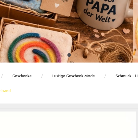
Ballons · Tischdeko · Karten · Zahlen
GEBURTSTAGSDEKO ENTDECKEN
Geschenke
Lustige Geschenk Mode
Schmuck - H
rmband