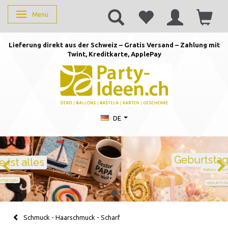
Menü
Anzeige ändern
Lieferung direkt aus der Schweiz – Gratis Versand – Zahlung mit
Twint, Kreditkarte, AppleP
ay
DE
Geburtstag feiern mit Stil
Ballons · Tischdeko · Karten · Zahlen
GEBURTSTAGSDEKO ENTDECKEN
Schmuck - Haarschmuck - Scharf