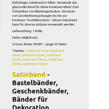
Einfarbiges Satinband in Silber. Verwende das
glanzvolle Band für deine kreativen Ideen! Zum
Schmücken von Blumengestecken, Verzieren
von Geschenkverpackungen bis hin zur
kreativen Tischdekoration - Dieses Dekoband
kann für diverse Anlässe verwendet werden.
Lieferumfang: 1 Rolle,
Farbe: Hellpfirsich
Grösse: Breite 38 MM - Länge 25 Meter
Themen:
Satinband 3mm
,
Satinband
6mm
,
Satinband 12mm
,
Satinband
25mm
,
Satinband 38mm
,
Satinband
50mm
,
Satinband 100mm
Satinband
-
Bastelbänder,
Geschenkbänder,
Bänder für
Dekoration