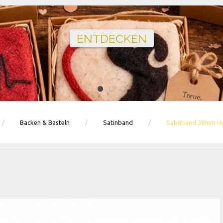
Ballons · Tischdeko · Karten · Zahlen
GEBURTSTAGSDEKO ENTDECKEN
Backen & Basteln
Satinband
Satinband 38mm Hel