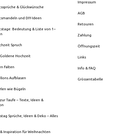
Impressum
tssprüche & Glückwünsche
AGB
tsmandeln und DIY-Ideen
Retouren
stage: Bedeutung & Liste von 1–
en
Zahlung
chzeit Spruch
Öffnungszeit
 Goldene Hochzeit
Links
en Falten
Info & FAQ
llons Aufblasen
Grössentabelle
rlen wie Bügeln
zur Taufe – Texte, Ideen &
ion
stag Sprüche, Ideen & Deko – Alles
& Inspiration für Weihnachten