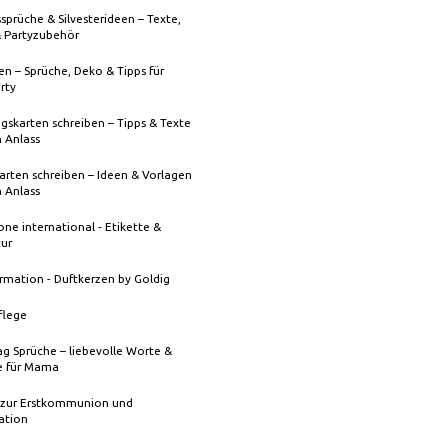
sprüche & Silvesterideen – Texte,
& Partyzubehör
n – Sprüche, Deko & Tipps für
rty
gskarten schreiben – Tipps & Texte
n Anlass
rten schreiben – Ideen & Vorlagen
n Anlass
one international - Etikette &
tur
rmation - Duftkerzen by Goldig
flege
g Sprüche – liebevolle Worte &
 für Mama
 zur Erstkommunion und
ation