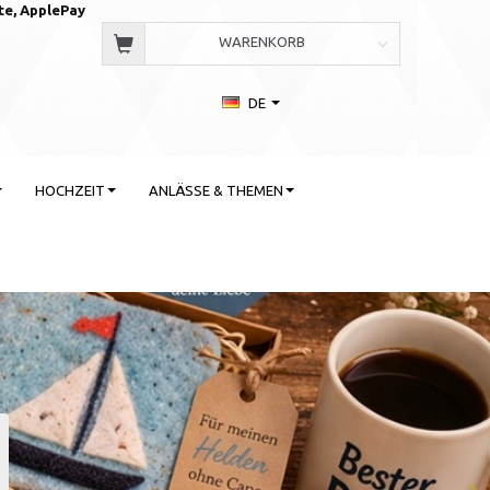
te, AppleP
ay
WARENKORB
DE
HOCHZEIT
ANLÄSSE & THEMEN
 Stil