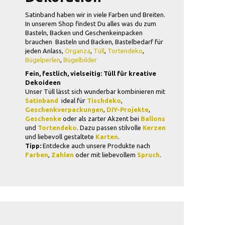
Satinband haben wir in viele Farben und Breiten.
In unserem Shop findest Du alles was du zum
Basteln, Backen und Geschenkeinpacken
brauchen Basteln und Backen, Bastelbedarf für
jeden Anlass,
Organza
,
Tüll
,
Tortendeko
,
Bügelperlen
,
Bügelbilder
Fein, festlich, vielseitig: Tüll für kreative
Dekoideen
Unser Tüll lässt sich wunderbar kombinieren mit
Satinband
 ideal für
Tischdeko
,
Geschenkverpackungen
,
DIY-Projekte
,
Geschenke
oder als zarter Akzent bei
Ballons
und
Tortendeko
. Dazu passen stilvolle
Kerzen
und liebevoll gestaltete
Karten
.
Tipp:
Entdecke auch unsere Produkte nach
Farben
,
Zahlen
oder mit liebevollem
Spruch
.