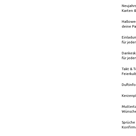
Neujahrs
Karten 
Hallowee
deine Pa
Einladun
für jede
Dankeska
für jede
Takt & T
Feierkul
Duftinfo
Kerzenp
Mutterta
Wünsche
Sprüche
Konfirm