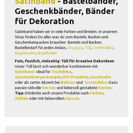
Satinband
-
Bastelbänder,
Geschenkbänder, Bänder
für Dekoration
Satinband haben wir in viele Farben und Breiten. In unserem
Shop findest Du alles was du zum Basteln, Backen und
Geschenkeinpacken brauchen Basteln und Backen,
Bastelbedarf für jeden Anlass,
Organza
,
Tüll
,
Tortendeko
,
Bügelperlen
,
Bügelbilder
Fein, festlich, vielseitig: Tüll für kreative Dekoideen
Unser Tüll lässt sich wunderbar kombinieren mit
Satinband
 ideal für
Tischdeko
,
Geschenkverpackungen
,
DIY-Projekte
,
Geschenke
oder als zarter Akzent bei
Ballons
und
Tortendeko
. Dazu
passen stilvolle
Kerzen
und liebevoll gestaltete
Karten
.
Tipp:
Entdecke auch unsere Produkte nach
Farben
,
Zahlen
oder mit liebevollem
Spruch
.