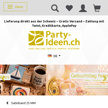
Menü
Anzeige ändern
Lieferung direkt aus der Schweiz – Gratis Versand – Zahlung mit
Twint, Kreditkarte, AppleP
ay
DE
Geburtstag feiern mit Stil
Ballons · Tischdeko · Karten · Zahlen
GEBURTSTAGSDEKO ENTDECKEN
Satinband 25 MM