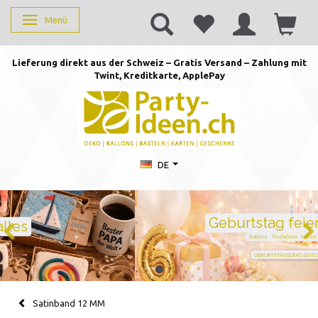
Menü
Anzeige ändern
Lieferung direkt aus der Schweiz – Gratis Versand – Zahlung mit
Twint, Kreditkarte, AppleP
ay
DE
Geburtstag feiern mit Stil
Ballons · Tischdeko · Karten · Zahlen
GEBURTSTAGSDEKO ENTDECKEN
Satinband 12 MM