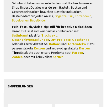
Satinband haben wir in viele Farben und Breiten. In unserem
Shop findest Du alles was du zum Basteln, Backen und
Geschenkeinpacken brauchen Basteln und Backen,
Bastelbedarf für jeden Anlass,
Organza
,
Tüll
,
Tortendeko
,
Bügelperlen
,
Bügelbilder
Fein, festlich, vielseitig: Tüll für kreative Dekoideen
Unser Tüll lässt sich wunderbar kombinieren mit
Satinband
 ideal für
Tischdeko
,
Geschenkverpackungen
,
DIY-Projekte
,
Geschenke
oder als zarter Akzent bei
Ballons
und
Tortendeko
. Dazu
passen stilvolle
Kerzen
und liebevoll gestaltete
Karten
.
Tipp:
Entdecke auch unsere Produkte nach
Farben
,
Zahlen
oder mit liebevollem
Spruch
.
EMPFEHLUNGEN