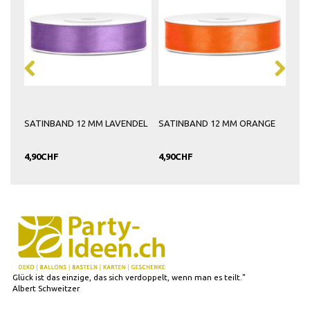
SATINBAND 12 MM LAVENDEL
SATINBAND 12 MM ORANGE
SAT
PIN
4,90CHF
4,90CHF
4,9
Glück ist das einzige, das sich verdoppelt, wenn man es teilt."
Albert Schweitzer