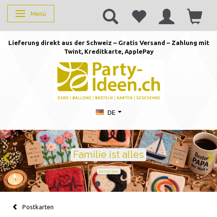
Menü
Anzeige ändern
Lieferung direkt aus der Schweiz – Gratis Versand – Zahlung mit
Twint, Kreditkarte, AppleP
ay
DE
Geburtstag feiern mit
Ballons · Tischdeko · Karten · Zahlen
GEBURTSTAGSDEKO ENTDECKEN
Postkarten