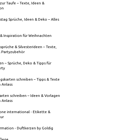
zur Taufe – Texte, Ideen &
ion
stag Sprüche, Ideen & Deko – Alles
& Inspiration für Weihnachten
sprüche & Silvesterideen – Texte,
& Partyzubehör
n – Sprüche, Deko & Tipps für
rty
gskarten schreiben – Tipps & Texte
n Anlass
rten schreiben – Ideen & Vorlagen
n Anlass
one international - Etikette &
tur
rmation - Duftkerzen by Goldig
flege