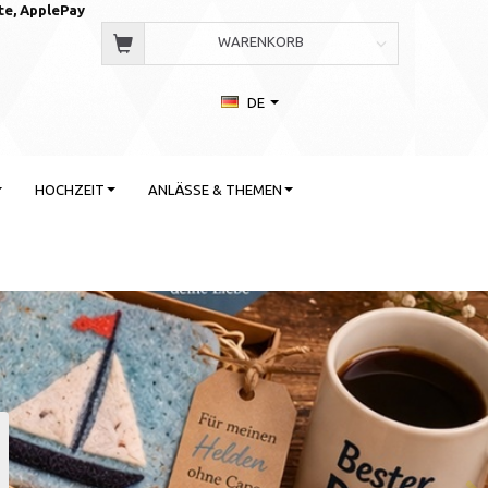
te, AppleP
ay
WARENKORB
DE
HOCHZEIT
ANLÄSSE & THEMEN
 Stil