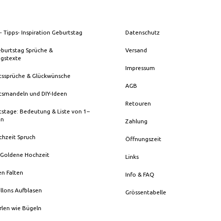
- Tipps- Inspiration Geburtstag
Datenschutz
eburtstag Sprüche &
Versand
ngstexte
Impressum
tssprüche & Glückwünsche
AGB
tsmandeln und DIY-Ideen
Retouren
stage: Bedeutung & Liste von 1–
en
Zahlung
chzeit Spruch
Öffnungszeit
 Goldene Hochzeit
Links
en Falten
Info & FAQ
llons Aufblasen
Grössentabelle
rlen wie Bügeln