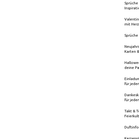
Sprüche 
Inspirat
Valentin
mit Herz
Sprüche 
Neujahrs
Karten 
Hallowee
deine Pa
Einladun
für jede
Dankeska
für jede
Takt & T
Feierkul
Duftinfo
Kerzenp