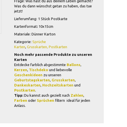
Frage: Was hast du aus deinem Leben gemacht?
Was du dann wünschst getan zu haben, das tue
jetzt!
Lieferumfang: 1 Stück Postkarte
Kartenformat
:
10x15cm
Materiale: Dünner Karton
Kategorie:
Sprüche
Karten
,
Grusskarten,
Postkarten
Noch mehr passende Produkte zu unseren
Karten
Entdecke farblich abgestimmte
Ballons
,
Kerzen
,
Tischdeko
und liebevolle
Geschenkideen
zu unseren
Geburtstagskarten
,
Grusskarten
,
Dankeskarten
,
Hochzeitskarten
und
Postkarten
.
Tipp:
Du kannst auch gezielt nach
Zahlen
,
Farben
oder
Sprüchen
filtern  ideal für jeden
Anlass.