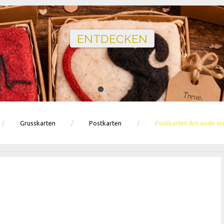
Ballons · Tischdeko · Karten · Zahlen
GEBURTSTAGSDEKO ENTDECKEN
Grusskarten
Postkarten
Postkarten Am ende stel