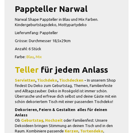
Pappteller Narwal
Narwal Shape Pappteller in Blau und Mix Farben.
Kindergeburtstagsdeko, Mottypartydeko
Lieferumfang: Pappteller
Grösse: Durchmesser 18,5x29cm
Anzahl: 6 Stück
Farbe:
Blau
,
Mix
Teller
für jedem Anlass
Servietten
,
Tischdeko
,
Tischdecken
-
In unserem Shop
findest Du Deko zum Geburtstag, Themen, Familienfeste
und Alltagszauber. Deko in Roségold ist immer schön.
Überrasche und erfreue dich selbst und deine Gäste mit ein
schön dekoriertem Tisch mit einer passenden Tischdeko!
Dekorieren, Feiern & Gestalten  alles für deinen
Anlass
Ob
Geburtstag
,
Hochzeit
oder Familienfest: Unsere
Dekoideen bringen Stimmung an deinen Tisch und in den
Raum. Kombiniere passende
Kerzen
,
Tortendeko
,