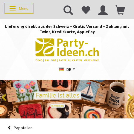
Menü
Anzeige ändern
Lieferung direkt aus der Schweiz – Gratis Versand – Zahlung mit
Twint, Kreditkarte, AppleP
ay
DE
Geburtstag feiern mit Stil
Ballons · Tischdeko · Karten · Zahlen
GEBURTSTAGSDEKO ENTDECKEN
Pappteller