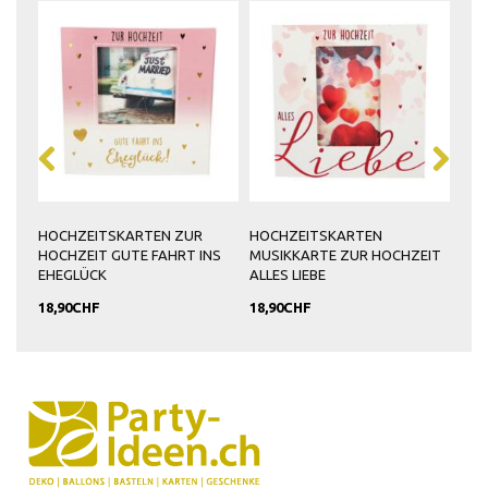
HOCHZEITSKARTEN ZUR
HOCHZEITSKARTEN
HOC
HOCHZEIT GUTE FAHRT INS
MUSIKKARTE ZUR HOCHZEIT
MUS
EHEGLÜCK
ALLES LIEBE
LOVE
18,90CHF
18,90CHF
20,