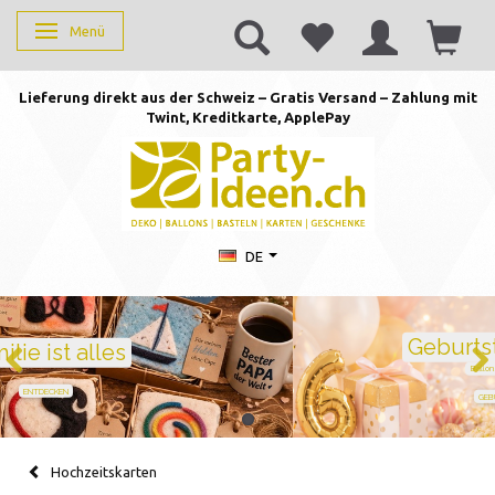
Menü
Anzeige ändern
Lieferung direkt aus der Schweiz – Gratis Versand – Zahlung mit
Twint, Kreditkarte, AppleP
ay
DE
Geburtstag feiern mit Stil
Ballons · Tischdeko · Karten · Zahlen
GEBURTSTAGSDEKO ENTDECKEN
Hochzeitskarten