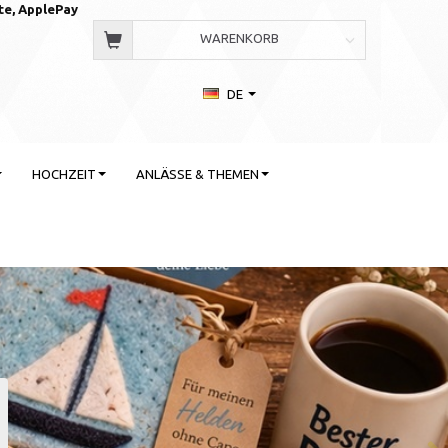
te, AppleP
ay
WARENKORB
DE
HOCHZEIT
ANLÄSSE & THEMEN
 Stil