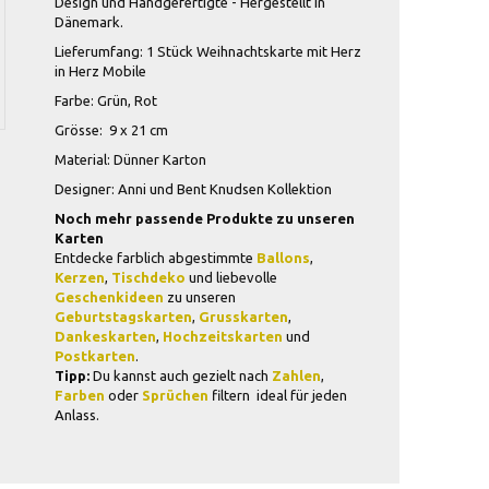
Design und Handgefertigte - Hergestellt in
Dänemark.
Lieferumfang: 1 Stück Weihnachtskarte mit Herz
in Herz Mobile
Farbe: Grün, Rot
Grösse: 9 x 21 cm
Material: Dünner Karton
Designer: Anni und Bent Knudsen Kollektion
Noch mehr passende Produkte zu unseren
Karten
Entdecke farblich abgestimmte
Ballons
,
Kerzen
,
Tischdeko
und liebevolle
Geschenkideen
zu unseren
Geburtstagskarten
,
Grusskarten
,
Dankeskarten
,
Hochzeitskarten
und
Postkarten
.
Tipp:
Du kannst auch gezielt nach
Zahlen
,
Farben
oder
Sprüchen
filtern  ideal für jeden
Anlass.