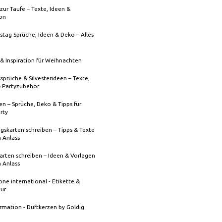
zur Taufe – Texte, Ideen &
ion
stag Sprüche, Ideen & Deko – Alles
& Inspiration für Weihnachten
sprüche & Silvesterideen – Texte,
& Partyzubehör
n – Sprüche, Deko & Tipps für
rty
gskarten schreiben – Tipps & Texte
n Anlass
rten schreiben – Ideen & Vorlagen
n Anlass
one international - Etikette &
tur
rmation - Duftkerzen by Goldig