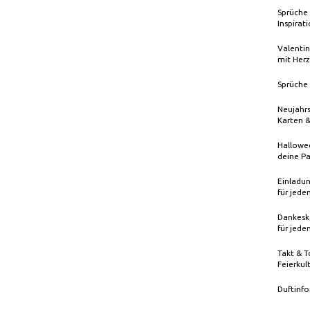
Sprüche 
Inspirat
Valentin
mit Herz
Sprüche 
Neujahrs
Karten 
Hallowee
deine Pa
Einladun
für jede
Dankeska
für jede
Takt & T
Feierkul
Duftinfo