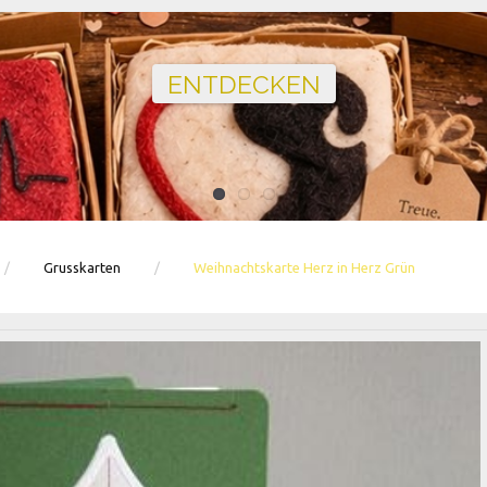
Ballons · Tischdeko · Karten · Zahlen
GEBURTSTAGSDEKO ENTDECKEN
Grusskarten
Weihnachtskarte Herz in Herz Grün