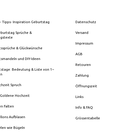
- Tipps- Inspiration Geburtstag
Datenschutz
eburtstag Sprüche &
Versand
ngstexte
Impressum
tssprüche & Glückwünsche
AGB
tsmandeln und DIY-Ideen
Retouren
stage: Bedeutung & Liste von 1–
en
Zahlung
chzeit Spruch
Öffnungszeit
 Goldene Hochzeit
Links
en Falten
Info & FAQ
llons Aufblasen
Grössentabelle
rlen wie Bügeln