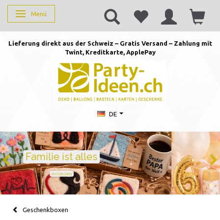
Menü
Anzeige ändern
Lieferung direkt aus der Schweiz – Gratis Versand – Zahlung mit
Twint, Kreditkarte, AppleP
ay
DE
Geburtstag feiern mit Stil
Ballons · Tischdeko · Karten · Zahlen
GEBURTSTAGSDEKO ENTDECKEN
Geschenkboxen