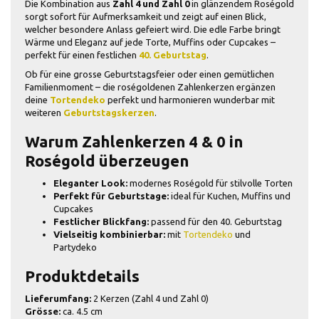
Die Kombination aus
Zahl 4 und Zahl 0
in glänzendem Roségold
sorgt sofort für Aufmerksamkeit und zeigt auf einen Blick,
welcher besondere Anlass gefeiert wird. Die edle Farbe bringt
Wärme und Eleganz auf jede Torte, Muffins oder Cupcakes –
perfekt für einen festlichen
40. Geburtstag
.
Ob für eine grosse Geburtstagsfeier oder einen gemütlichen
Familienmoment – die roségoldenen Zahlenkerzen ergänzen
deine
Tortendeko
perfekt und harmonieren wunderbar mit
weiteren
Geburtstagskerzen
.
Warum Zahlenkerzen 4 & 0 in
Roségold überzeugen
Eleganter Look:
modernes Roségold für stilvolle Torten
Perfekt für Geburtstage:
ideal für Kuchen, Muffins und
Cupcakes
Festlicher Blickfang:
passend für den 40. Geburtstag
Vielseitig kombinierbar:
mit
Tortendeko
und
Partydeko
Produktdetails
Lieferumfang:
2 Kerzen (Zahl 4 und Zahl 0)
Grösse:
ca. 4.5 cm