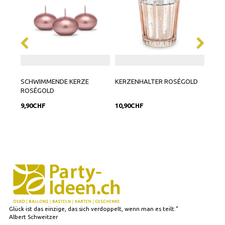
SCHWIMMENDE KERZE
KERZENHALTER ROSÉGOLD
KERZ
ROSÉGOLD
CM
9,90CHF
10,90CHF
17,9
Glück ist das einzige, das sich verdoppelt, wenn man es teilt."
Albert Schweitzer