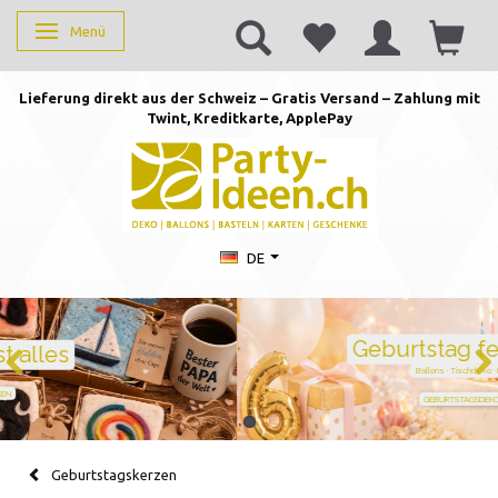
Menü
Anzeige ändern
Lieferung direkt aus der Schweiz – Gratis Versand – Zahlung mit
Twint, Kreditkarte, AppleP
ay
DE
Geburtstag feiern mit Stil
Ballons · Tischdeko · Karten · Zahlen
GEBURTSTAGSDEKO ENTDECKEN
Geburtstagskerzen