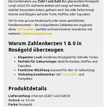
Die Kombination aus
Zahl 1 und Zahl 0
in glänzendem Roségold
sorgt sofort für Aufmerksamkeit und zeigt auf einen Blick,
welcher besondere Anlass gefeiert wird. Die edle Farbe bringt
Wärme und Eleganz auf jede Torte, Muffins oder Cupcakes.
Ob für eine grosse Kinderparty oder einen gemütlichen
Familienmoment – die roségoldenen Zahlenkerzen ergänzen
deine
Tortendeko
perfekt und harmonieren wunderbar mit
weiteren
Geburtstagskerzen
.
Warum Zahlenkerzen 1 & 0 in
Roségold überzeugen
Eleganter Look:
modernes Roségold für stilvolle Torten
Perfekt für Geburtstage:
ideal für Kuchen, Muffins und
Cupcakes
Festlicher Blickfang:
passend für den 10. Geburtstag
Vielseitig kombinierbar:
mit
Tortendeko
und
Partydeko
Produktdetails
Lieferumfang:
2 Kerzen (Zahl 1 und Zahl 0)
Grösse:
ca. 4.5 cm
Farbe:
Roségold