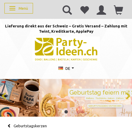
Menü
Anzeige ändern
Lieferung direkt aus der Schweiz – Gratis Versand – Zahlung mit
Twint, Kreditkarte, AppleP
ay
DE
Geburtstag feiern mit Stil
Ballons · Tischdeko · Karten · Zahlen
GEBURTSTAGSDEKO ENTDECKEN
Geburtstagskerzen