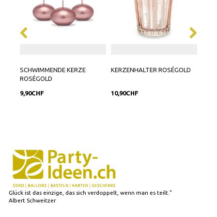
SCHWIMMENDE KERZE
KERZENHALTER ROSÉGOLD
KERZ
ROSÉGOLD
CM
9,90CHF
10,90CHF
17,9
Glück ist das einzige, das sich verdoppelt, wenn man es teilt."
Albert Schweitzer