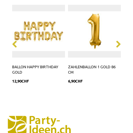
BALLON HAPPY BIRTHDAY
ZAHLENBALLON 1 GOLD 86
PAPP
GOLD
CM
12,90CHF
6,90CHF
9,90