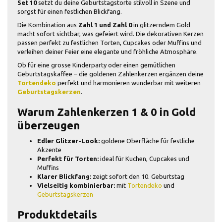
Set 10
setzt du deine Geburtstagstorte stilvoll in Szene und
sorgst für einen festlichen Blickfang.
Die Kombination aus
Zahl 1 und Zahl 0
in glitzerndem Gold
macht sofort sichtbar, was gefeiert wird. Die dekorativen Kerzen
passen perfekt zu festlichen Torten, Cupcakes oder Muffins und
verleihen deiner Feier eine elegante und fröhliche Atmosphäre.
Ob für eine grosse Kinderparty oder einen gemütlichen
Geburtstagskaffee – die goldenen Zahlenkerzen ergänzen deine
Tortendeko
perfekt und harmonieren wunderbar mit weiteren
Geburtstagskerzen
.
Warum Zahlenkerzen 1 & 0 in Gold
überzeugen
Edler Glitzer-Look:
goldene Oberfläche für festliche
Akzente
Perfekt für Torten:
ideal für Kuchen, Cupcakes und
Muffins
Klarer Blickfang:
zeigt sofort den 10. Geburtstag
Vielseitig kombinierbar:
mit
Tortendeko
und
Geburtstagskerzen
Produktdetails