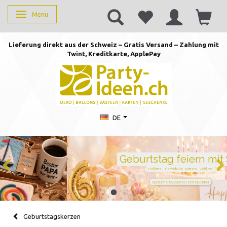
Menü
Anzeige ändern
Lieferung direkt aus der Schweiz – Gratis Versand – Zahlung mit
Twint, Kreditkarte, AppleP
ay
DE
Geburtstag feiern mit Stil
Ballons · Tischdeko · Karten · Zahlen
GEBURTSTAGSDEKO ENTDECKEN
Geburtstagskerzen