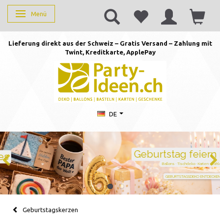
Menü
Anzeige ändern
Lieferung direkt aus der Schweiz – Gratis Versand – Zahlung mit
Twint, Kreditkarte, AppleP
ay
DE
Geburtstag feiern mit Stil
Ballons · Tischdeko · Karten · Zahlen
GEBURTSTAGSDEKO ENTDECKEN
Geburtstagskerzen