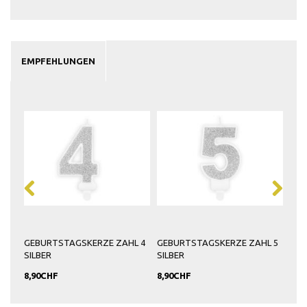
EMPFEHLUNGEN
L 3
GEBURTSTAGSKERZE ZAHL 4
GEBURTSTAGSKERZE ZAHL 5
GEB
SILBER
SILBER
SIL
8,90CHF
8,90CHF
8,9