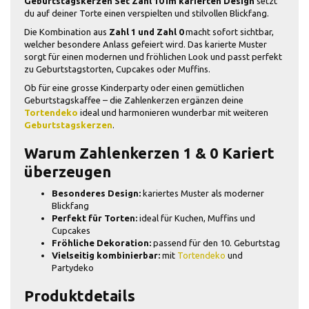
Geburtstagskerzen Set Zahl 10 im karierten Design
setzt
du auf deiner Torte einen verspielten und stilvollen Blickfang.
Die Kombination aus
Zahl 1 und Zahl 0
macht sofort sichtbar,
welcher besondere Anlass gefeiert wird. Das karierte Muster
sorgt für einen modernen und fröhlichen Look und passt perfekt
zu Geburtstagstorten, Cupcakes oder Muffins.
Ob für eine grosse Kinderparty oder einen gemütlichen
Geburtstagskaffee – die Zahlenkerzen ergänzen deine
Tortendeko
ideal und harmonieren wunderbar mit weiteren
Geburtstagskerzen
.
Warum Zahlenkerzen 1 & 0 Kariert
überzeugen
Besonderes Design:
kariertes Muster als moderner
Blickfang
Perfekt für Torten:
ideal für Kuchen, Muffins und
Cupcakes
Fröhliche Dekoration:
passend für den 10. Geburtstag
Vielseitig kombinierbar:
mit
Tortendeko
und
Partydeko
Produktdetails