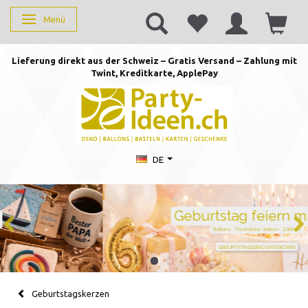
Menü
Anzeige ändern
Lieferung direkt aus der Schweiz – Gratis Versand – Zahlung mit
Twint, Kreditkarte, AppleP
ay
DE
Geburtstag feiern mit Stil
Ballons · Tischdeko · Karten · Zahlen
GEBURTSTAGSDEKO ENTDECKEN
Geburtstagskerzen