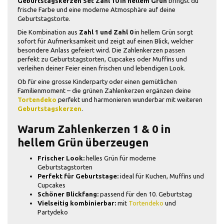
Geburtstagskerzen Set Zahl 10 in hellem Grün
bringst du
frische Farbe und eine moderne Atmosphäre auf deine
Geburtstagstorte.
Die Kombination aus
Zahl 1 und Zahl 0
in hellem Grün sorgt
sofort für Aufmerksamkeit und zeigt auf einen Blick, welcher
besondere Anlass gefeiert wird. Die Zahlenkerzen passen
perfekt zu Geburtstagstorten, Cupcakes oder Muffins und
verleihen deiner Feier einen frischen und lebendigen Look.
Ob für eine grosse Kinderparty oder einen gemütlichen
Familienmoment – die grünen Zahlenkerzen ergänzen deine
Tortendeko
perfekt und harmonieren wunderbar mit weiteren
Geburtstagskerzen
.
Warum Zahlenkerzen 1 & 0 in
hellem Grün überzeugen
Frischer Look:
helles Grün für moderne
Geburtstagstorten
Perfekt für Geburtstage:
ideal für Kuchen, Muffins und
Cupcakes
Schöner Blickfang:
passend für den 10. Geburtstag
Vielseitig kombinierbar:
mit
Tortendeko
und
Partydeko