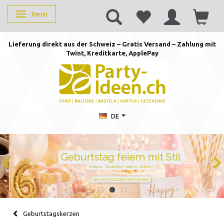
Menü
Anzeige ändern
Lieferung direkt aus der Schweiz – Gratis Versand – Zahlung mit
Twint, Kreditkarte, AppleP
ay
DE
Geburtstag feiern mit Stil
Ballons · Tischdeko · Karten · Zahlen
GEBURTSTAGSDEKO ENTDECKEN
Geburtstagskerzen