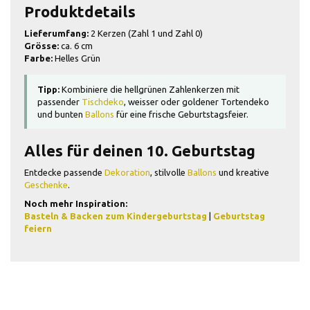
Produktdetails
Lieferumfang:
2 Kerzen (Zahl 1 und Zahl 0)
Grösse:
ca. 6 cm
Farbe:
Helles Grün
Tipp:
Kombiniere die hellgrünen Zahlenkerzen mit
passender
Tischdeko
, weisser oder goldener Tortendeko
und bunten
Ballons
für eine frische Geburtstagsfeier.
Alles für deinen 10. Geburtstag
Entdecke passende
Dekoration
, stilvolle
Ballons
und kreative
Geschenke
.
Noch mehr Inspiration:
Basteln & Backen zum Kindergeburtstag
|
Geburtstag
feiern