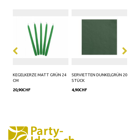
KEGELKERZE MATT GRÜN 24
SERVIETTEN DUNKELGRÜN 20
BALL
CM
STÜCK
BIRT
20,90CHF
4,90CHF
9,90