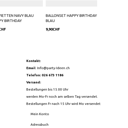
IETTEN NAVY BLAU
BALLONSET HAPPY BIRTHDAY
ZAHLENBALLON 
PY BIRTHDAY
BLAU
BLAU
CHF
9,90CHF
6,90CHF
Kontakt:
Email
:
Info@party-Ideen.ch
Telefon: 026 673 1186
Versand:
Bestellungen bis 15.00 Uhr
werden Mo-Fr noch am selben Tag versendet.
Bestellungen Fr nach 15 Uhr wird Mo versendet
Mein Konto
Adressbuch