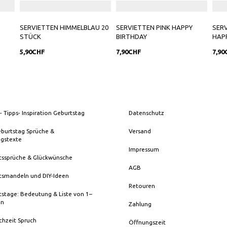
SERVIETTEN HIMMELBLAU 20
SERVIETTEN PINK HAPPY
SERV
STÜCK
BIRTHDAY
HAP
5,90CHF
7,90CHF
7,90
- Tipps- Inspiration Geburtstag
Datenschutz
eburtstag Sprüche &
Versand
ngstexte
Impressum
tssprüche & Glückwünsche
AGB
tsmandeln und DIY-Ideen
Retouren
stage: Bedeutung & Liste von 1–
en
Zahlung
chzeit Spruch
Öffnungszeit