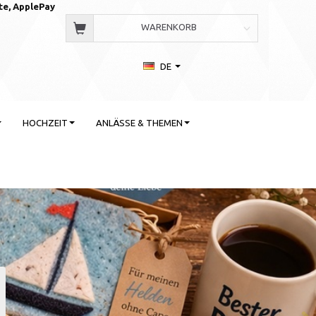
te, AppleP
ay
WARENKORB
DE
HOCHZEIT
ANLÄSSE & THEMEN
 Stil