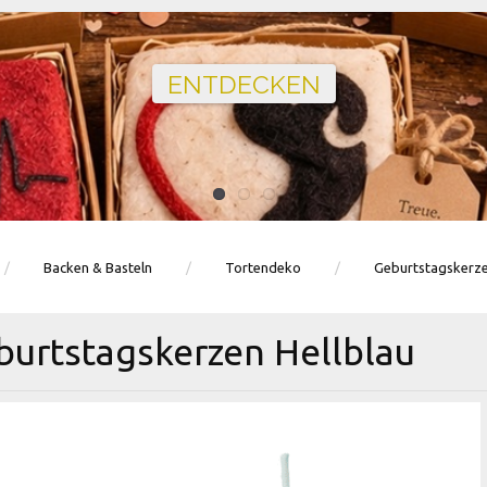
Ballons · Tischdeko · Karten · Zahlen
GEBURTSTAGSDEKO ENTDECKEN
Backen & Basteln
Tortendeko
Geburtstagskerz
burtstagskerzen Hellblau