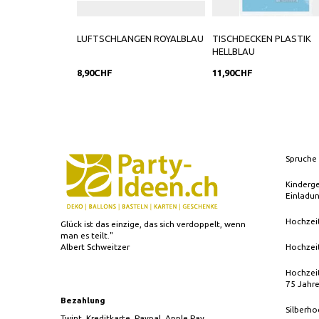
LUFTSCHLANGEN ROYALBLAU
TISCHDECKEN PLASTIK
HELLBLAU
8,90CHF
11,90CHF
Spruche 
Kinderg
Einladu
Hochzei
Glück ist das einzige, das sich verdoppelt, wenn
man es teilt."
Albert Schweitzer
Hochzei
Hochzeit
75 Jahr
Bezahlung
Silberho
Twint, Kreditkarte, Paypal, Apple Pay