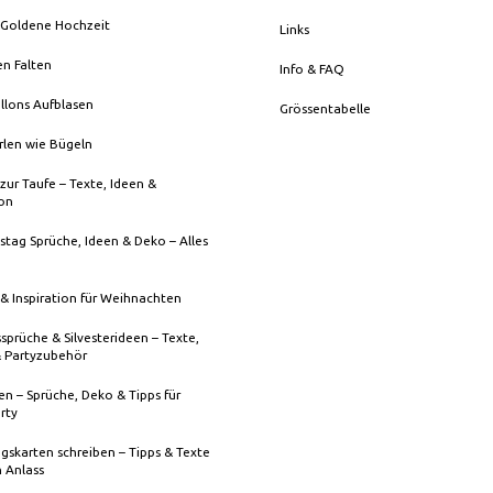
 Goldene Hochzeit
Links
en Falten
Info & FAQ
llons Aufblasen
Grössentabelle
rlen wie Bügeln
zur Taufe – Texte, Ideen &
ion
stag Sprüche, Ideen & Deko – Alles
& Inspiration für Weihnachten
sprüche & Silvesterideen – Texte,
& Partyzubehör
n – Sprüche, Deko & Tipps für
rty
gskarten schreiben – Tipps & Texte
n Anlass