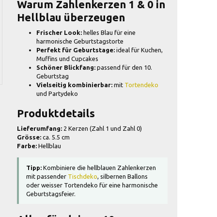
Warum Zahlenkerzen 1 & 0 in
Hellblau überzeugen
Frischer Look:
helles Blau für eine
harmonische Geburtstagstorte
Perfekt für Geburtstage:
ideal für Kuchen,
Muffins und Cupcakes
Schöner Blickfang:
passend für den 10.
Geburtstag
Vielseitig kombinierbar:
mit
Tortendeko
und Partydeko
Produktdetails
Lieferumfang:
2 Kerzen (Zahl 1 und Zahl 0)
Grösse:
ca. 5.5 cm
Farbe:
Hellblau
Tipp:
Kombiniere die hellblauen Zahlenkerzen
mit passender
Tischdeko
, silbernen Ballons
oder weisser Tortendeko für eine harmonische
Geburtstagsfeier.