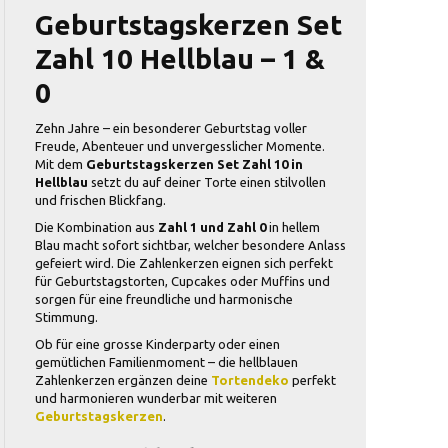
Geburtstagskerzen Set
Zahl 10 Hellblau – 1 &
0
Zehn Jahre – ein besonderer Geburtstag voller
Freude, Abenteuer und unvergesslicher Momente.
Mit dem
Geburtstagskerzen Set Zahl 10 in
Hellblau
setzt du auf deiner Torte einen stilvollen
und frischen Blickfang.
Die Kombination aus
Zahl 1 und Zahl 0
in hellem
Blau macht sofort sichtbar, welcher besondere Anlass
gefeiert wird. Die Zahlenkerzen eignen sich perfekt
für Geburtstagstorten, Cupcakes oder Muffins und
sorgen für eine freundliche und harmonische
Stimmung.
Ob für eine grosse Kinderparty oder einen
gemütlichen Familienmoment – die hellblauen
Zahlenkerzen ergänzen deine
Tortendeko
perfekt
und harmonieren wunderbar mit weiteren
Geburtstagskerzen
.