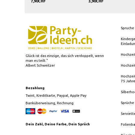
7,90CHF
3,90CHF
3,90CH
Spruche 
Kinderg
Einladu
Hochzei
Glück ist das einzige, das sich verdoppelt, wenn
man es teilt."
Albert Schweitzer
Hochzei
Hochzeit
75 Jahr
Bezahlung
Silberho
Twint, Kreditkarte, Paypal, Apple Pay
Sprüche
Banküberweisung, Rechnung
Serviett
Dein Zahl, Deine Farbe, Dein Sprüch
Folienba