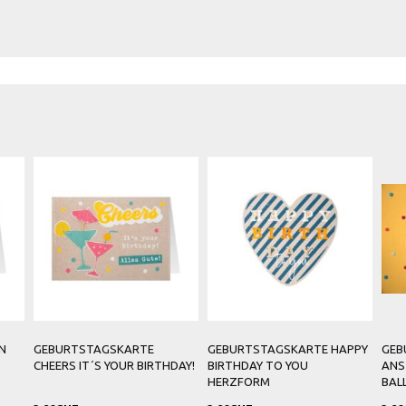
TSTAGSKARTE
GEBURTSTAGSKARTE HAPPY
GEBURTSTAGSKA
IT´S YOUR BIRTHDAY!
BIRTHDAY TO YOU
ANSTECKNADEL IN
HERZFORM
BALLONFORM 30