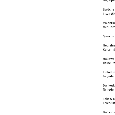
Bügelpe
Sprüche 
Inspirat
Valentin
mit Herz
Sprüche 
Neujahrs
Karten 
Hallowee
deine Pa
Einladun
für jede
Dankeska
für jede
Takt & T
Feierkul
Duftinfo