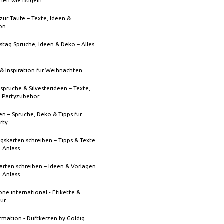
rlen wie Bügeln
zur Taufe – Texte, Ideen &
ion
stag Sprüche, Ideen & Deko – Alles
& Inspiration für Weihnachten
sprüche & Silvesterideen – Texte,
& Partyzubehör
n – Sprüche, Deko & Tipps für
rty
gskarten schreiben – Tipps & Texte
n Anlass
rten schreiben – Ideen & Vorlagen
n Anlass
one international - Etikette &
tur
rmation - Duftkerzen by Goldig