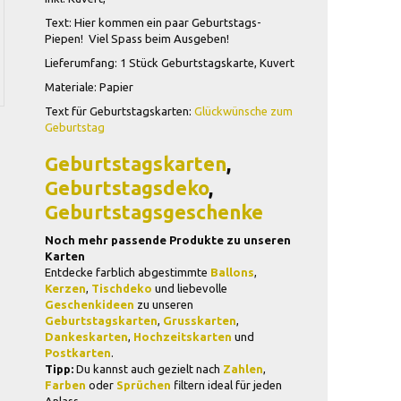
Text: Hier kommen ein paar Geburtstags-
Piepen! Viel Spass beim Ausgeben!
Lieferumfang: 1 Stück Geburtstagskarte, Kuvert
Materiale: Papier
Text für Geburtstagskarten:
Glückwünsche zum
Geburtstag
Geburtstagskarten
,
Geburtstagsdeko
,
Geburtstagsgeschenke
Noch mehr passende Produkte zu unseren
Karten
Entdecke farblich abgestimmte
Ballons
,
Kerzen
,
Tischdeko
und liebevolle
Geschenkideen
zu unseren
Geburtstagskarten
,
Grusskarten
,
Dankeskarten
,
Hochzeitskarten
und
Postkarten
.
Tipp:
Du kannst auch gezielt nach
Zahlen
,
Farben
oder
Sprüchen
filtern ideal für jeden
Anlass.