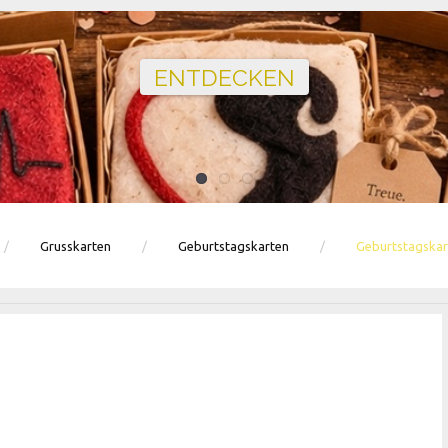
Ballons · Tischdeko · Karten · Zahlen
GEBURTSTAGSDEKO ENTDECKEN
Grusskarten
Geburtstagskarten
Geburtstagskar