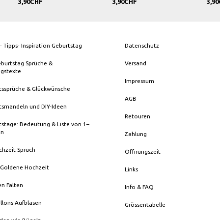
F
3,90CHF
3,90CHF
- Tipps- Inspiration Geburtstag
Datenschutz
eburtstag Sprüche &
Versand
ngstexte
Impressum
tssprüche & Glückwünsche
AGB
tsmandeln und DIY-Ideen
Retouren
stage: Bedeutung & Liste von 1–
en
Zahlung
chzeit Spruch
Öffnungszeit
 Goldene Hochzeit
Links
en Falten
Info & FAQ
llons Aufblasen
Grössentabelle