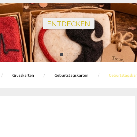
Ballons · Tischdeko · Karten · Zahlen
GEBURTSTAGSDEKO ENTDECKEN
Grusskarten
Geburtstagskarten
Geburtstagskart