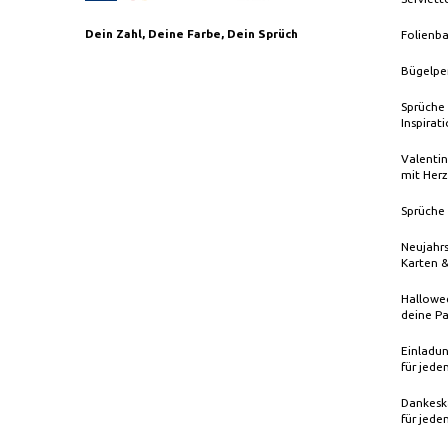
Dein Zahl, Deine Farbe, Dein Sprüch
Folienba
Bügelpe
Sprüche 
Inspirat
Valentin
mit Herz
Sprüche 
Neujahrs
Karten 
Hallowee
deine Pa
Einladun
für jede
Dankeska
für jede