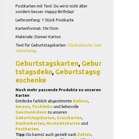
Postkarten mit Text: Du wirst nicht älter
sondern besser. Happy Birthday!
Lieferumfang: 1 Stück Postkarte
Kartenformat
:
10x15cm
Materiale: Dünner Karton
Text für Geburtstagskarten:
Glückwünsche zum
Geburtstag
Geburtstagskarten
,
Gebur
tstagsdeko
,
Geburtstagsg
eschenke
Noch mehr passende Produkte zu unseren
Karten
Entdecke farblich abgestimmte
Ballons
,
Kerzen
,
Tischdeko
und liebevolle
Geschenkideen
zu unseren
Geburtstagskarten
,
Grusskarten
,
Dankeskarten
,
Hochzeitskarten
und
Postkarten
.
Tipp:
Du kannst auch gezielt nach
Zahlen
,