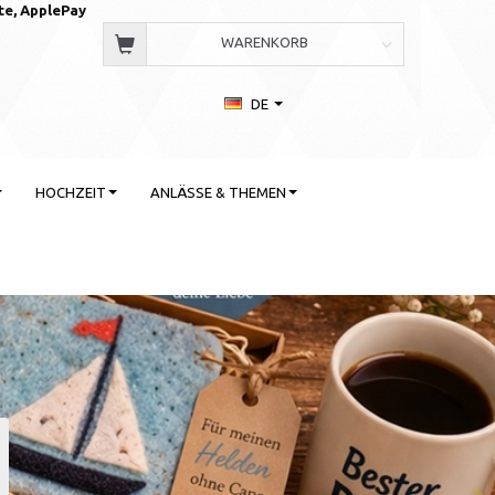
te, AppleP
ay
WARENKORB
DE
HOCHZEIT
ANLÄSSE & THEMEN
 Stil