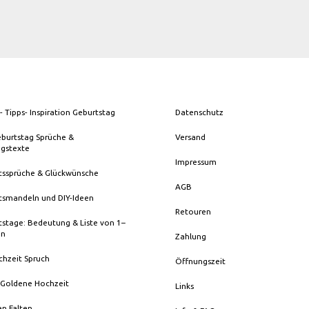
- Tipps- Inspiration Geburtstag
Datenschutz
eburtstag Sprüche &
Versand
ngstexte
Impressum
tssprüche & Glückwünsche
AGB
tsmandeln und DIY-Ideen
Retouren
stage: Bedeutung & Liste von 1–
en
Zahlung
chzeit Spruch
Öffnungszeit
 Goldene Hochzeit
Links
en Falten