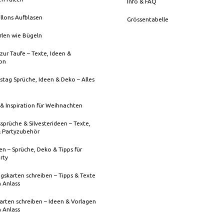
Info & FAQ
llons Aufblasen
Grössentabelle
rlen wie Bügeln
zur Taufe – Texte, Ideen &
ion
stag Sprüche, Ideen & Deko – Alles
& Inspiration für Weihnachten
sprüche & Silvesterideen – Texte,
& Partyzubehör
n – Sprüche, Deko & Tipps für
rty
gskarten schreiben – Tipps & Texte
n Anlass
rten schreiben – Ideen & Vorlagen
n Anlass