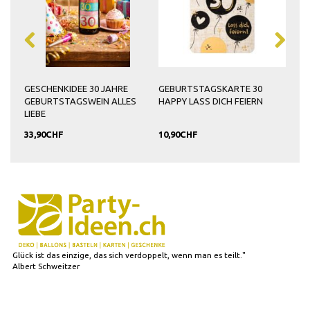
GESCHENKIDEE 30 JAHRE
GEBURTSTAGSKARTE 30
GEB
GEBURTSTAGSWEIN ALLES
HAPPY LASS DICH FEIERN
HAP
LIEBE
GE
33,90CHF
10,90CHF
7,9
Glück ist das einzige, das sich verdoppelt, wenn man es teilt."
Albert Schweitzer