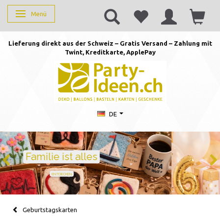
Menü
Anzeige ändern
Lieferung direkt aus der Schweiz – Gratis Versand – Zahlung mit
Twint, Kreditkarte, AppleP
ay
DE
Geburtstag feiern mit Stil
Ballons · Tischdeko · Karten · Zahlen
GEBURTSTAGSDEKO ENTDECKEN
Geburtstagskarten