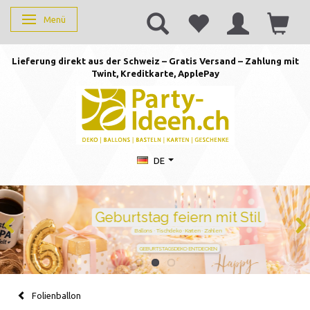
Menü
Anzeige ändern
Lieferung direkt aus der Schweiz – Gratis Versand – Zahlung mit
Twint, Kreditkarte, AppleP
ay
DE
Geburtstag feiern mit Stil
Ballons · Tischdeko · Karten · Zahlen
GEBURTSTAGSDEKO ENTDECKEN
Folienballon