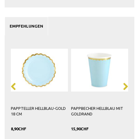
EMPFEHLUNGEN
EISS
PAPPTELLER HELLBLAU-GOLD
PAPPBECHER HELLBLAU MIT
TIS
18 CM
GOLDRAND
HEL
8,90CHF
15,90CHF
17,