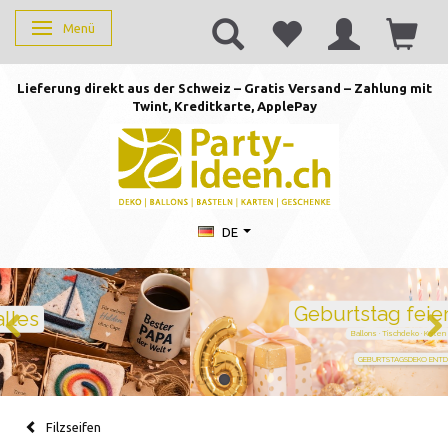
Menü
Anzeige ändern
Lieferung direkt aus der Schweiz – Gratis Versand – Zahlung mit
Twint, Kreditkarte, AppleP
ay
DE
Geburtstag feiern mit Stil
Ballons · Tischdeko · Karten · Zahlen
GEBURTSTAGSDEKO ENTDECKEN
Filzseifen