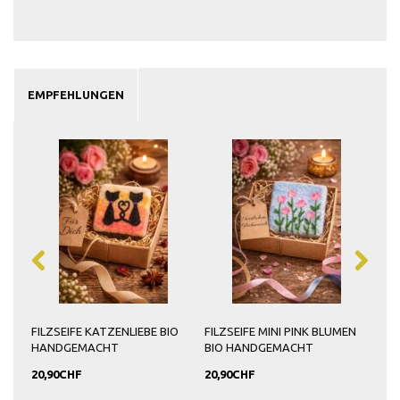
EMPFEHLUNGEN
O
FILZSEIFE KATZENLIEBE BIO
FILZSEIFE MINI PINK BLUMEN
FIL
HANDGEMACHT
BIO HANDGEMACHT
HA
20,90CHF
20,90CHF
20,