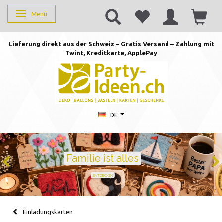
Menü
Anzeige ändern
Lieferung direkt aus der Schweiz – Gratis Versand – Zahlung mit
Twint, Kreditkarte, AppleP
ay
DE
Geburtstag feiern mit Stil
Ballons · Tischdeko · Karten · Zahlen
GEBURTSTAGSDEKO ENTDECKEN
Einladungskarten