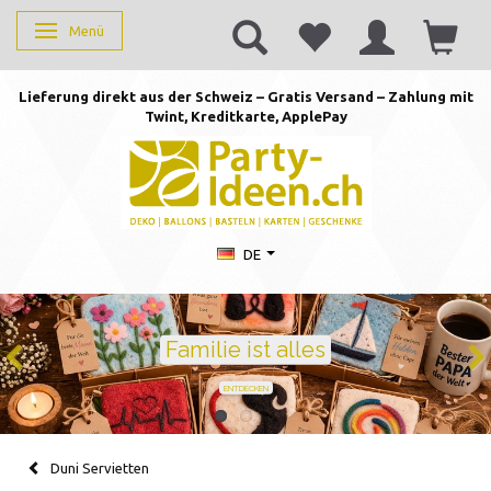
Menü
Anzeige ändern
Lieferung direkt aus der Schweiz – Gratis Versand – Zahlung mit
Twint, Kreditkarte, AppleP
ay
DE
Geburtstag feiern mit Stil
Ballons · Tischdeko · Karten · Zahlen
GEBURTSTAGSDEKO ENTDECKEN
Duni Servietten