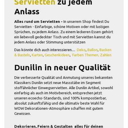
Servietten
zu jedem
Anlass
Alles rund um Servietten -
In unserem Shop findest Du
Servietten - Einfarbige, schöne Motiven oder mit lustigen
Sprüchen, zu jedem Anlass. Zu einem leckeren Essen gehört
ein liebevoll gedeckter Tisch und mit Servietten kannst du
jedem Anlass oder Stimmung unterstützen
Das könnte dich auch interessieren....
Deko
,
Ballon
,
Backen
& Basteln
,
Karten
,
Geschenkideen
,
Farben Themen,
Zahlen
Dunilin in neuer Qualität
Die verbesserte Qualität und Anmutung unseres bekannten
Klassikers Dunilin setzt neue Massstäbe im Segment
stoffähnlicher Einwegservietten. Alle Dunilin Artikel, sowohl
einfarbig als auch im Motivbereich, entsprechen jetzt
unseren ecoecho-Standards, sind 100% kompostierbar,
absolut zukunftsfähig und die ultimativ beste Wahl für
WOW Dekorationen-Atmosphäre schaffen mit gutem
Gewissen.
Dekorieren, Feiern & Gestalten  alles für deinen