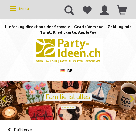
Menü
Anzeige ändern
Lieferung direkt aus der Schweiz – Gratis Versand – Zahlung mit
Twint, Kreditkarte, AppleP
ay
DE
Geburtstag feiern mit Stil
Ballons · Tischdeko · Karten · Zahlen
GEBURTSTAGSDEKO ENTDECKEN
Duftkerze