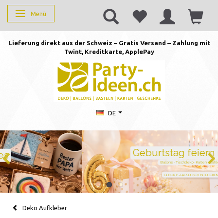
Menü
Anzeige ändern
Lieferung direkt aus der Schweiz – Gratis Versand – Zahlung mit
Twint, Kreditkarte, AppleP
ay
DE
Geburtstag feiern mit Stil
Ballons · Tischdeko · Karten · Zahlen
GEBURTSTAGSDEKO ENTDECKEN
Deko Aufkleber