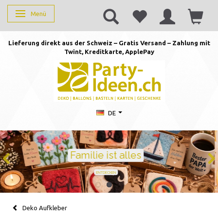
Menü
Anzeige ändern
Lieferung direkt aus der Schweiz – Gratis Versand – Zahlung mit
Twint, Kreditkarte, AppleP
ay
DE
Geburtstag feiern mit Stil
Ballons · Tischdeko · Karten · Zahlen
GEBURTSTAGSDEKO ENTDECKEN
Deko Aufkleber