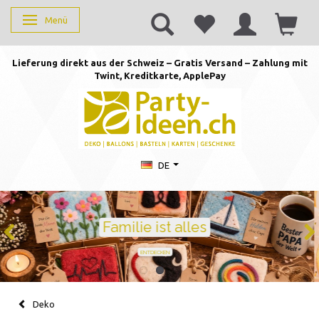
Menü
Anzeige ändern
Lieferung direkt aus der Schweiz – Gratis Versand – Zahlung mit
Twint, Kreditkarte, AppleP
ay
DE
Geburtstag feiern mit Stil
Ballons · Tischdeko · Karten · Zahlen
GEBURTSTAGSDEKO ENTDECKEN
Deko