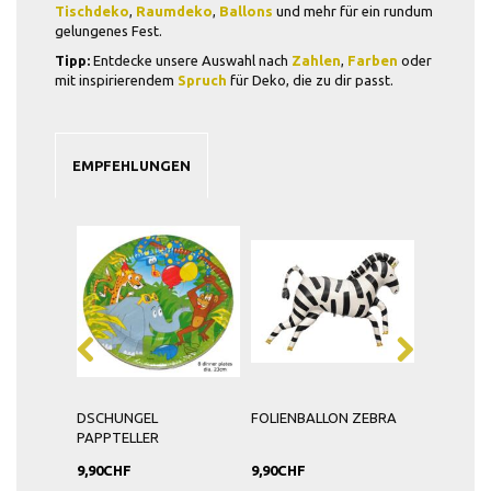
Tischdeko
,
Raumdeko
,
Ballons
und mehr für ein rundum
gelungenes Fest.
Tipp:
Entdecke unsere Auswahl nach
Zahlen
,
Farben
oder
mit inspirierendem
Spruch
für Deko, die zu dir passt.
EMPFEHLUNGEN
FARI
DSCHUNGEL
FOLIENBALLON ZEBRA
FOLIENBA
PAPPTELLER
9,90CHF
9,90CHF
5,90CHF