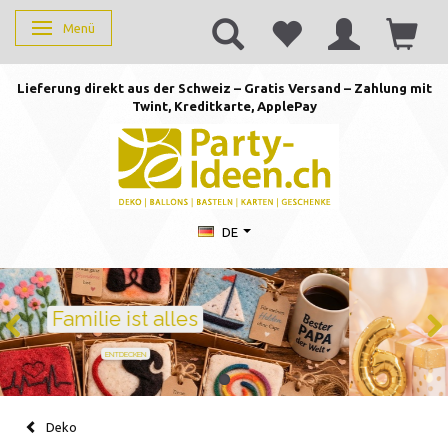
Menü
Anzeige ändern
Lieferung direkt aus der Schweiz – Gratis Versand – Zahlung mit
Twint, Kreditkarte, AppleP
ay
DE
Geburtstag feiern mit Stil
Ballons · Tischdeko · Karten · Zahlen
GEBURTSTAGSDEKO ENTDECKEN
Deko