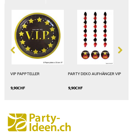
VIP PAPPTELLER
PARTY DEKO AUFHÄNGER VIP
PAR
PAR
9,90CHF
9,90CHF
5,9