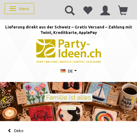
Menü
Anzeige ändern
Lieferung direkt aus der Schweiz – Gratis Versand – Zahlung mit
Twint, Kreditkarte, AppleP
ay
DE
Geburtstag feiern mit Stil
Ballons · Tischdeko · Karten · Zahlen
GEBURTSTAGSDEKO ENTDECKEN
Deko