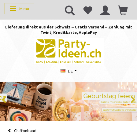
Menü
Anzeige ändern
Lieferung direkt aus der Schweiz – Gratis Versand – Zahlung mit
Twint, Kreditkarte, AppleP
ay
DE
Geburtstag feiern mit Stil
Ballons · Tischdeko · Karten · Zahlen
GEBURTSTAGSDEKO ENTDECKEN
Chiffonband