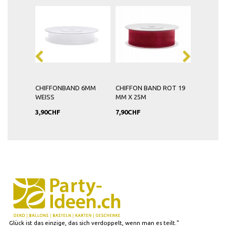
CHIFFONBAND 6MM
CHIFFON BAND ROT 19
CHIFFON
WEISS
MM X 25M
12MM X 
3,90CHF
7,90CHF
7,90CHF
Glück ist das einzige, das sich verdoppelt, wenn man es teilt."